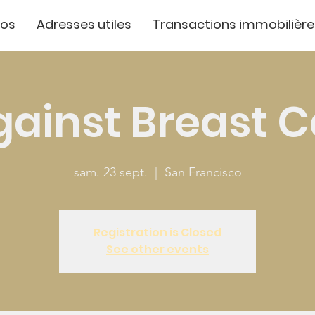
pos
Adresses utiles
Transactions immobilière
gainst Breast 
sam. 23 sept.
  |  
San Francisco
Registration is Closed
See other events